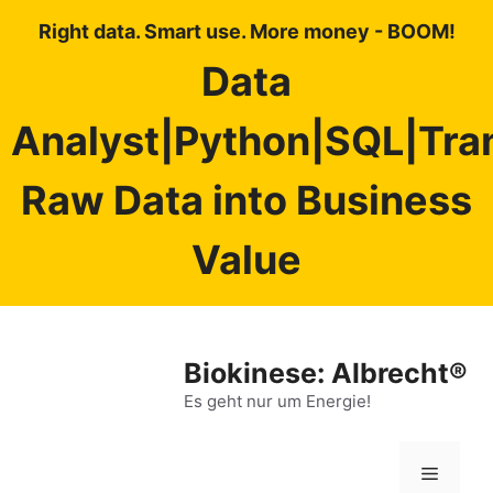
Right data. Smart use. More money - BOOM!
Data
Analyst|Python|SQL|Tra
Raw Data into Business
Value
Zum
Inhalt
Biokinese: Albrecht®
springen
Es geht nur um Energie!
Menü