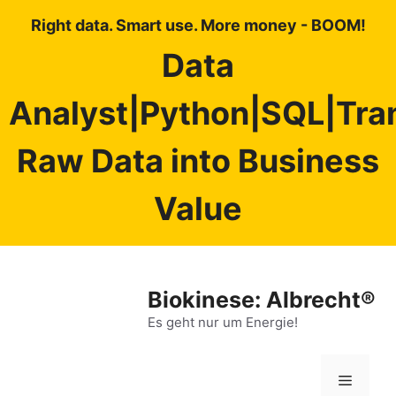
Right data. Smart use. More money - BOOM!
Data
Analyst|Python|SQL|Tra
Raw Data into Business
Value
Zum
Inhalt
Biokinese: Albrecht®
springen
Es geht nur um Energie!
Menü