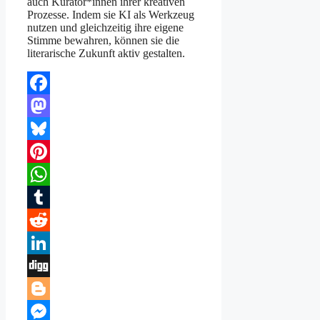
auch Kurator*innen ihrer kreativen
Prozesse. Indem sie KI als Werkzeug
nutzen und gleichzeitig ihre eigene
Stimme bewahren, können sie die
literarische Zukunft aktiv gestalten.
Facebook
Mastodon
Bluesky
Pinterest
WhatsApp
Tumblr
Reddit
LinkedIn
Digg
Blogger