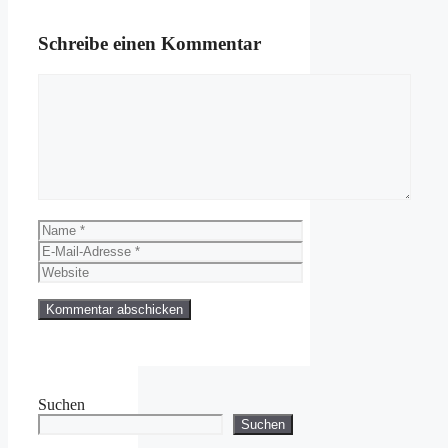
Schreibe einen Kommentar
Kommentar
Name
E-
Mail-
Website
Adresse
Suchen
Suchen