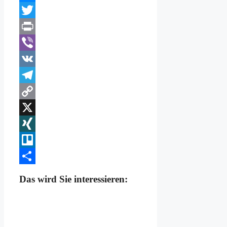
Messenger
Twitter
Print
Viber
VK
Telegram
Copy
Link
X
XING
Trello
Teilen
Das wird Sie interessieren: