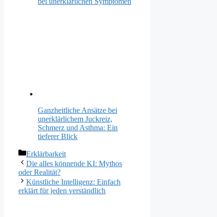
bei unerklärlichen Symptomen
Ganzheitliche Ansätze bei
unerklärlichem Juckreiz,
Schmerz und Asthma: Ein
tieferer Blick
Kategorien
Erklärbarkeit
Die alles könnende KI: Mythos
oder Realität?
Künstliche Intelligenz: Einfach
erklärt für jeden verständlich