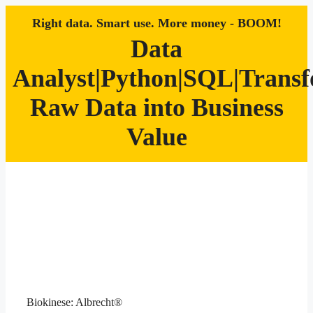
Right data. Smart use. More money - BOOM!
Data
Analyst|Python|SQL|Trans
Raw Data into Business
Value
Zum
Inhalt
springen
Biokinese: Albrecht®