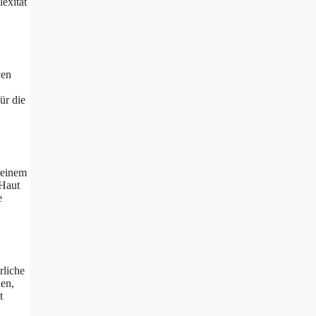
exität
ven
ür die
 einem
 Haut
e
rliche
den,
t