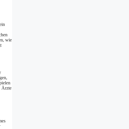
ein
schen
en, wie
t
r
gen,
pielen
. Ärzte
mes
r