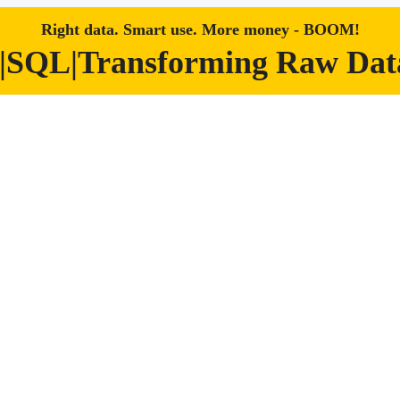
Right data. Smart use. More money - BOOM!
|SQL|Transforming Raw Data