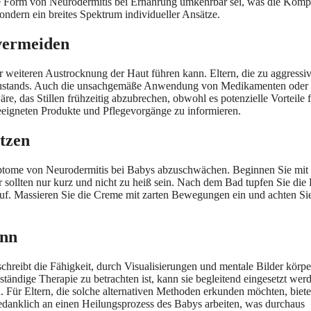
ede Form von Neurodermitis bei Ernährung umkehrbar sei, was die Kompl
sondern ein breites Spektrum individueller Ansätze.
 vermeiden
r weiteren Austrocknung der Haut führen kann. Eltern, die zu aggressi
autzustands. Auch die unsachgemäße Anwendung von Medikamenten oder
e, das Stillen frühzeitig abzubrechen, obwohl es potenzielle Vorteile f
geeigneten Produkte und Pflegevorgänge zu informieren.
etzen
ptome von Neurodermitis bei Babys abzuschwächen. Beginnen Sie mit
sollten nur kurz und nicht zu heiß sein. Nach dem Bad tupfen Sie die
auf. Massieren Sie die Creme mit zarten Bewegungen ein und achten Si
ann
hreibt die Fähigkeit, durch Visualisierungen und mentale Bilder körpe
tändige Therapie zu betrachten ist, kann sie begleitend eingesetzt wer
 Für Eltern, die solche alternativen Methoden erkunden möchten, biete
edanklich an einen Heilungsprozess des Babys arbeiten, was durchaus