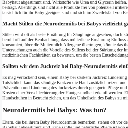
Babyhaut abgestimmt sind. Wirkstoffe wie Urea und Glycerin helfen
beiträgt. Allerdings sind nicht alle Produkte frei von potenziell irrit
tatsächlich für ihr Baby geeignet sind und sich im Zweifelsfall von Fa
Macht Stillen die Neurodermitis bei Babys vielleicht 
Stillen wird oft als beste Ernährung für Säuglinge angesehen, doch 
beruht oft auf der Beobachtung, dass mütterliche Ernährung Einfluss
konsumiert, über die Muttermilch Allergene übertragen, könnte das t
Untersuchungen auch die Vorteile des Stillens bei der Stärkung der I
medizinischen Fachkräften zu bewerten, um die besten Entscheidunge
Sollten wir dem Juckreiz bei Baby-Neurodermitis ei
Es mag verlockend sein, einem Baby bei starkem Juckreiz Linderung 
Tatsächlich kann das ständige Kratzen die Haut zusätzlich reizen und
Prävention und Linderung des Juckreizes durch geeignete Pflege und
Kosten einer Verschlechterung der Hautgesundheit erkauft werden. 
Handschuhen in Betracht ziehen, um das Unheilsein des Babys zu mi
Neurodermitis bei Babys: Was tun?
Eltern, die bei ihrem Baby Neurodermitis bemerken, stehen oft vor d
Babyhaut abgestimmt sind. Eine sanfte und natürliche Pflege ist von