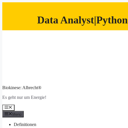
Data Analyst|Python
Zum
Inhalt
springen
Biokinese: Albrecht®
Es geht nur um Energie!
Menü
Menü
Definitionen