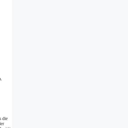
n.
s die
der