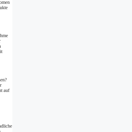
tomen
dukte
nahme
r
n
it
zen?
r
t auf
ndliche
n