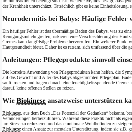
Immunreaktionen beteiligt sind. Ein weiterer Mythos besagt, dass j
der Krankheit unterschätzt. Tatsächlich gibt es keine Einheitslösung, 
Neurodermitis bei Babys: Häufige Fehler
Ein häufiger Fehler ist das übermäßige Baden des Babys, was zu eine
Reinigungsmitteln greifen, riskieren eine Verschlechterung des H
Cremes kann langfristige Probleme hervorrufen. Ein weiterer Punkt wär
Hautgesundheit bietet. Daher ist es ratsam, sich umfassend über die 
Anleitungen: Pflegeprodukte sinnvoll eins
Die korrekte Anwendung von Pflegeprodukten kann helfen, die Sym
auf das Gewicht und Alter des Babys abgestimmten Pflegeplan. Bäder 
sanft trocken und tragen danach eine feuchtigkeitsspendende Creme 
darauf, keine offenen Stellen zu reizen.
Wie
Biokinese
ansatzweise unterstützen k
Biokinese
, aus dem Buch „Das Potenzial der Gedanken“ bekannt, besc
Veränderungen herbeizuführen. Während diese Praktik nicht als eigens
um Stress zu reduzieren und das emotionale Wohlbefinden zu steigern.
Biokinese
einen Ansatz zur mentalen Unterstützung, indem sie z.B. g