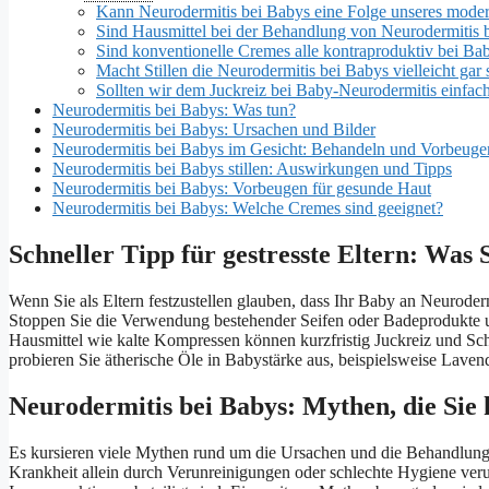
Kann Neurodermitis bei Babys eine Folge unseres moder
Sind Hausmittel bei der Behandlung von Neurodermitis b
Sind konventionelle Cremes alle kontraproduktiv bei Ba
Macht Stillen die Neurodermitis bei Babys vielleicht gar
Sollten wir dem Juckreiz bei Baby-Neurodermitis einfa
Neurodermitis bei Babys: Was tun?
Neurodermitis bei Babys: Ursachen und Bilder
Neurodermitis bei Babys im Gesicht: Behandeln und Vorbeuge
Neurodermitis bei Babys stillen: Auswirkungen und Tipps
Neurodermitis bei Babys: Vorbeugen für gesunde Haut
Neurodermitis bei Babys: Welche Cremes sind geeignet?
Schneller Tipp für gestresste Eltern: Was 
Wenn Sie als Eltern festzustellen glauben, dass Ihr Baby an Neurodermi
Stoppen Sie die Verwendung bestehender Seifen oder Badeprodukte u
Hausmittel wie kalte Kompressen können kurzfristig Juckreiz und Sc
probieren Sie ätherische Öle in Babystärke aus, beispielsweise Laven
Neurodermitis bei Babys: Mythen, die Sie 
Es kursieren viele Mythen rund um die Ursachen und die Behandlung v
Krankheit allein durch Verunreinigungen oder schlechte Hygiene verurs