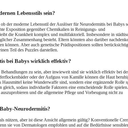
ernen Lebensstils sein?
t, ob der moderne Lebensstil der Auslöser für Neurodermitis bei Babys s
öhte Exposition gegenüber Chemikalien in Reinigungs- und
eibt die Krankheit komplex und multifaktoriell. Insbesondere in städti
glicher Zusammenhang besteht. Eltern könnten also darüber nachdenk
en können. Aber auch genetische Prädispositionen sollten berücksichtig
inen Teil des Puzzles darstellen.
s bei Babys wirklich effektiv?
 Behandlungen zu sein, aber inwieweit sind sie wirklich effektiv bei de
erflockenbäder oder der Aufguss von Kamille können die Haut beruhi
ass Hausmittel keine Wunderwaffe sind, sondern eine ergänzende Rolle s
 gleich, sodass individuelle Faktoren eine entscheidende Rolle spielen
n auszuprobieren und die allgemeine Pflege und Vorbeugung nicht zu
i Baby-Neurodermitis?
ls nützen, aber ist diese Ansicht allgemein gültig? Konventionelle Cre
enn sie von Dermatologen empfohlen und auf die Bedürfnisse sensible