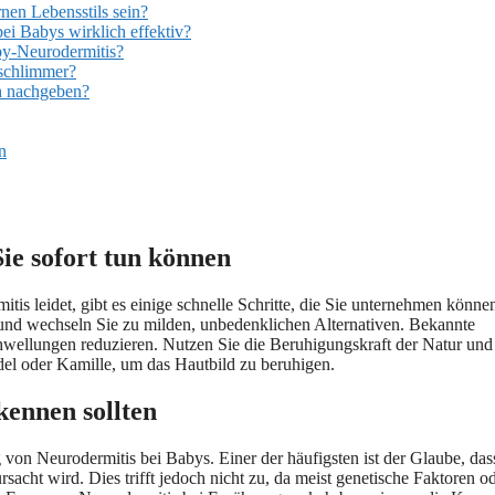
nen Lebensstils sein?
ei Babys wirklich effektiv?
by-Neurodermitis?
 schlimmer?
ch nachgeben?
n
Sie sofort tun können
tis leidet, gibt es einige schnelle Schritte, die Sie unternehmen könne
nd wechseln Sie zu milden, unbedenklichen Alternativen. Bekannte
hwellungen reduzieren. Nutzen Sie die Beruhigungskraft der Natur und
del oder Kamille, um das Hautbild zu beruhigen.
kennen sollten
on Neurodermitis bei Babys. Einer der häufigsten ist der Glaube, das
acht wird. Dies trifft jedoch nicht zu, da meist genetische Faktoren o