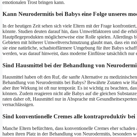
emotionalen Trost bringen kann.
Kann Neurodermitis bei Babys eine Folge unseres mod
In der heutigen Zeit sehen sich viele Eltern mit der Frage konfrontier
könnte. Studien deuten darauf hin, dass Umweltfaktoren und die erh
Hautpflegeprodukten möglicherweise eine Rolle spielen. Allerdings bl
Gebieten mit höherer Umweltverschmutzung glaubt man, dass ein mö
sie eine natürliche, schadstoffärmere Umgebung für ihre Babys schaff
werden, was darauf hinweist, dass moderne Einflüsse tatsächlich nur e
Sind Hausmittel bei der Behandlung von Neurodermiti
Hausmittel haben oft den Ruf, die sanfte Alternative zu medizinischen
Behandlung von Neurodermitis bei Babys? Bewährte Zutaten wie Haf
aber ihre Wirkung ist oft nur temporär. Es ist wichtig zu beachten, d
können. Zudem reagieren nicht alle Babys auf die gleichen Substanzen
raten daher oft, Hausmittel nur in Absprache mit Gesundheitsexperte
vernachlässigen.
Sind konventionelle Cremes alle kontraproduktiv be
Manche Eltern befürchten, dass konventionelle Cremes eher schaden a
haben ihren Platz in der Behandlung von Neurodermitis, besonders w