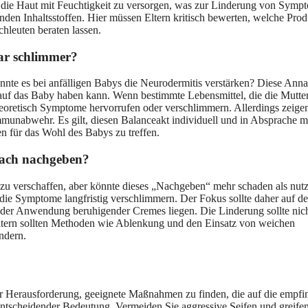
, die Haut mit Feuchtigkeit zu versorgen, was zur Linderung von Symp
ierenden Inhaltsstoffen. Hier müssen Eltern kritisch bewerten, welche Pro
chleuten beraten lassen.
gar schlimmer?
könnte es bei anfälligen Babys die Neurodermitis verstärken? Diese An
 auf das Baby haben kann. Wenn bestimmte Lebensmittel, die die Mutte
heoretisch Symptome hervorrufen oder verschlimmern. Allerdings zeige
mmunabwehr. Es gilt, diesen Balanceakt individuell und in Absprache m
n für das Wohl des Babys zu treffen.
nfach nachgeben?
zu verschaffen, aber könnte dieses „Nachgeben“ mehr schaden als nut
 die Symptome langfristig verschlimmern. Der Fokus sollte daher auf de
 der Anwendung beruhigender Cremes liegen. Die Linderung sollte nich
Eltern sollten Methoden wie Ablenkung und den Einsatz von weichen
ndern.
er Herausforderung, geeignete Maßnahmen zu finden, die auf die empfi
 entscheidender Bedeutung. Vermeiden Sie aggressive Seifen und greife