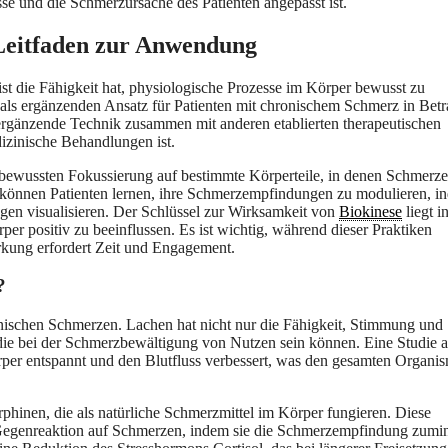
se und die Schmerzursache des Patienten angepasst ist.
 Leitfaden zur Anwendung
ist die Fähigkeit hat, physiologische Prozesse im Körper bewusst zu
als ergänzenden Ansatz für Patienten mit chronischem Schmerz in Betr
ergänzende Technik zusammen mit anderen etablierten therapeutischen
dizinische Behandlungen ist.
 bewussten Fokussierung auf bestimmte Körperteile, in denen Schmerz
 können Patienten lernen, ihre Schmerzempfindungen zu modulieren, i
ngen visualisieren. Der Schlüssel zur Wirksamkeit von
Biokinese
liegt i
er positiv zu beeinflussen. Es ist wichtig, während dieser Praktiken
irkung erfordert Zeit und Engagement.
?
nischen Schmerzen. Lachen hat nicht nur die Fähigkeit, Stimmung und
 die bei der Schmerzbewältigung von Nutzen sein können. Eine Studie a
rper entspannt und den Blutfluss verbessert, was den gesamten Organi
hinen, die als natürliche Schmerzmittel im Körper fungieren. Diese
Gegenreaktion auf Schmerzen, indem sie die Schmerzempfindung zumi