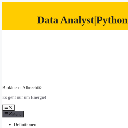
Data Analyst|Python
Zum
Inhalt
springen
Biokinese: Albrecht®
Es geht nur um Energie!
Menü
Menü
Definitionen