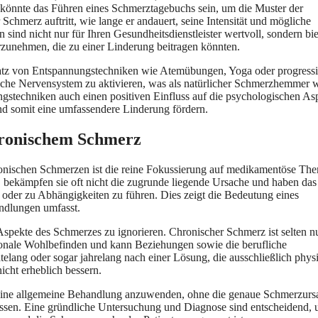
tz könnte das Führen eines Schmerztagebuchs sein, um die Muster der
hmerz auftritt, wie lange er andauert, seine Intensität und mögliche
 sind nicht nur für Ihren Gesundheitsdienstleister wertvoll, sondern bi
rzunehmen, die zu einer Linderung beitragen könnten.
insatz von Entspannungstechniken wie Atemübungen, Yoga oder progress
che Nervensystem zu aktivieren, was als natürlicher Schmerzhemmer w
stechniken auch einen positiven Einfluss auf die psychologischen As
d somit eine umfassendere Linderung fördern.
hronischem Schmerz
nischen Schmerzen ist die reine Fokussierung auf medikamentöse The
 bekämpfen sie oft nicht die zugrunde liegende Ursache und haben das
 oder zu Abhängigkeiten zu führen. Dies zeigt die Bedeutung eines
andlungen umfasst.
 Aspekte des Schmerzes zu ignorieren. Chronischer Schmerz ist selten n
ionale Wohlbefinden und kann Beziehungen sowie die berufliche
telang oder sogar jahrelang nach einer Lösung, die ausschließlich phys
cht erheblich bessern.
. Eine allgemeine Behandlung anzuwenden, ohne die genaue Schmerzurs
ebnissen. Eine gründliche Untersuchung und Diagnose sind entscheidend,