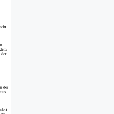
acht
en
ndem
n der
n der
smus
ndest