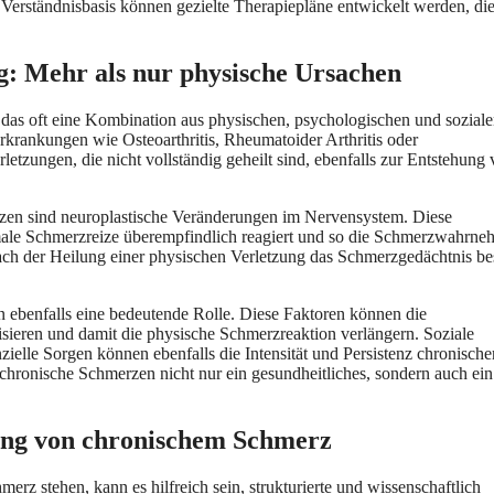
 Verständnisbasis können gezielte Therapiepläne entwickelt werden, di
g: Mehr als nur physische Ursachen
das oft eine Kombination aus physischen, psychologischen und sozial
krankungen wie Osteoarthritis, Rheumatoider Arthritis oder
etzungen, die nicht vollständig geheilt sind, ebenfalls zur Entstehung
rzen sind neuroplastische Veränderungen im Nervensystem. Diese
ale Schmerzreize überempfindlich reagiert und so die Schmerzwahrn
t nach der Heilung einer physischen Verletzung das Schmerzgedächtnis b
 ebenfalls eine bedeutende Rolle. Diese Faktoren können die
sieren und damit die physische Schmerzreaktion verlängern. Soziale
zielle Sorgen können ebenfalls die Intensität und Persistenz chronische
 chronische Schmerzen nicht nur ein gesundheitliches, sondern auch ein
rung von chronischem Schmerz
z stehen, kann es hilfreich sein, strukturierte und wissenschaftlich