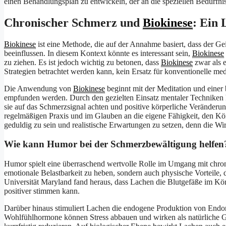
einen Behandlungsplan zu entwickeln, der an die speziellen Bedürfnis
Chronischer Schmerz und
Biokinese
: Ein
Biokinese
ist eine Methode, die auf der Annahme basiert, dass der Ge
beeinflussen. In diesem Kontext könnte es interessant sein,
Biokinese
zu ziehen. Es ist jedoch wichtig zu betonen, dass
Biokinese
zwar als 
Strategien betrachtet werden kann, kein Ersatz für konventionelle me
Die Anwendung von
Biokinese
beginnt mit der Meditation und einer
empfunden werden. Durch den gezielten Einsatz mentaler Techniken
sie auf das Schmerzsignal achten und positive körperliche Veränderu
regelmäßigen Praxis und im Glauben an die eigene Fähigkeit, den Körp
geduldig zu sein und realistische Erwartungen zu setzen, denn die W
Wie kann Humor bei der Schmerzbewältigung helfen
Humor spielt eine überraschend wertvolle Rolle im Umgang mit chro
emotionale Belastbarkeit zu heben, sondern auch physische Vorteile,
Universität Maryland fand heraus, dass Lachen die Blutgefäße im Kö
positiver stimmen kann.
Darüber hinaus stimuliert Lachen die endogene Produktion von Endorp
Wohlfühlhormone können Stress abbauen und wirken als natürliche 