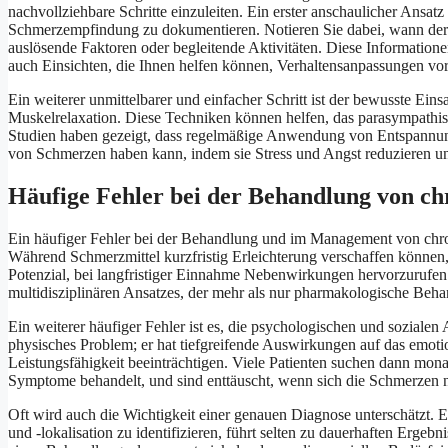
nachvollziehbare Schritte einzuleiten. Ein erster anschaulicher Ansa
Schmerzempfindung zu dokumentieren. Notieren Sie dabei, wann der Sc
auslösende Faktoren oder begleitende Aktivitäten. Diese Informationen
auch Einsichten, die Ihnen helfen können, Verhaltensanpassungen vo
Ein weiterer unmittelbarer und einfacher Schritt ist der bewusste E
Muskelrelaxation. Diese Techniken können helfen, das parasympathis
Studien haben gezeigt, dass regelmäßige Anwendung von Entspannung
von Schmerzen haben kann, indem sie Stress und Angst reduzieren un
Häufige Fehler bei der Behandlung von c
Ein häufiger Fehler bei der Behandlung und im Management von chro
Während Schmerzmittel kurzfristig Erleichterung verschaffen können,
Potenzial, bei langfristiger Einnahme Nebenwirkungen hervorzurufen
multidisziplinären Ansatzes, der mehr als nur pharmakologische Beh
Ein weiterer häufiger Fehler ist es, die psychologischen und sozialen
physisches Problem; er hat tiefgreifende Auswirkungen auf das emot
Leistungsfähigkeit beeinträchtigen. Viele Patienten suchen dann mona
Symptome behandelt, und sind enttäuscht, wenn sich die Schmerzen ni
Oft wird auch die Wichtigkeit einer genauen Diagnose unterschätzt
und -lokalisation zu identifizieren, führt selten zu dauerhaften Erg