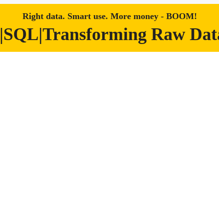
Right data. Smart use. More money - BOOM!
|SQL|Transforming Raw Data