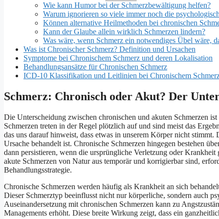
Wie kann Humor bei der Schmerzbewältigung helfen?
Warum ignorieren so viele immer noch die psychologi
Können alternative Heilmethoden bei chronischen Schme
Kann der Glaube allein wirklich Schmerzen lindern?
Was wäre, wenn Schmerz ein notwendiges Übel wäre, das
Was ist Chronischer Schmerz? Definition und Ursachen
Symptome bei Chronischem Schmerz und deren Lokalisation
Behandlungsansätze für Chronischen Schmerz
ICD-10 Klassifikation und Leitlinien bei Chronischem Schmer
Schmerz: Chronisch oder Akut? Der Unter
Die Unterscheidung zwischen chronischen und akuten Schmerzen ist
Schmerzen treten in der Regel plötzlich auf und sind meist das Ergebn
das uns darauf hinweist, dass etwas in unserem Körper nicht stimmt.
Ursache behandelt ist. Chronische Schmerzen hingegen bestehen über 
dann persistieren, wenn die ursprüngliche Verletzung oder Krankheit g
akute Schmerzen von Natur aus temporär und korrigierbar sind, erfor
Behandlungsstrategie.
Chronische Schmerzen werden häufig als Krankheit an sich behandelt,
Dieser Schmerztyp beeinflusst nicht nur körperliche, sondern auch ps
Auseinandersetzung mit chronischen Schmerzen kann zu Angstzustän
Managements erhöht. Diese breite Wirkung zeigt, dass ein ganzheitlic