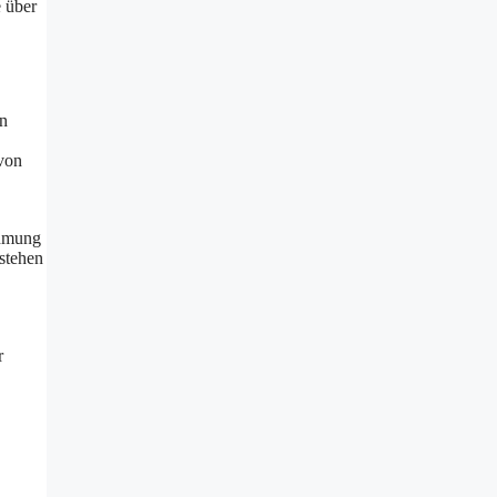
e über
en
 von
ehmung
estehen
r