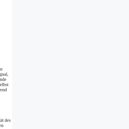
te
gnal,
ende
elbst
rend
ät des
en