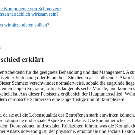
sche Komponente von Schmerzen?
rzen tatsächlich wirksam sein?
 wir akzeptieren sollten?
z
schied erklärt
 entscheidend für die geeignete Behandlung und das Management. Aku
is einer Verletzung oder Krankheit. Sie dienen als schützendes Alarmsi
 Dieser Schmerz verschwindet normalerweise, sobald die zugrunde lieg
einen langen Zeitraum, oftmals länger als sechs Monate, und können s
eheilt ist. Aus dieser Persistenz ergibt sich der Hauptunterschied: Wäh
dern chronische Schmerzen eine längerfristige und oft komplexere
 da sie auf die Lebensqualität der Betroffenen stark einwirken können.
ychologische und soziale Aspekte des Lebens. Die kontinuierliche
den, Depressionen und sozialen Rückzügen führen, was die Komplexit
her Ansatz notwendig ist, der physische, emotionale und soziale Faktor