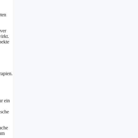
eten
iver
irkt.
pekte
rapien.
ur ein
ische
ache
 um