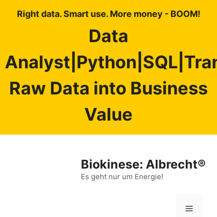
Right data. Smart use. More money - BOOM!
Data
Analyst|Python|SQL|Tra
Raw Data into Business
Value
Zum
Inhalt
Biokinese: Albrecht®
springen
Es geht nur um Energie!
Menü