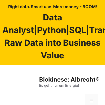
Right data. Smart use. More money - BOOM!
Data
Analyst|Python|SQL|Tra
Raw Data into Business
Value
Zum
Inhalt
Biokinese: Albrecht®
springen
Es geht nur um Energie!
Menü