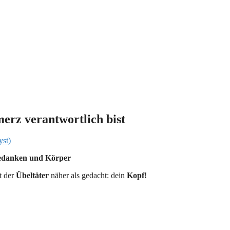
merz verantwortlich bist
yst)
Gedanken und Körper
t der
Übeltäter
näher als gedacht: dein
Kopf
!