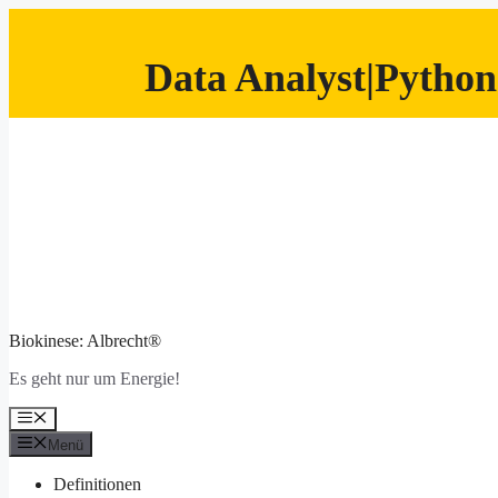
Data Analyst|Python
Zum
Inhalt
springen
Biokinese: Albrecht®
Es geht nur um Energie!
Menü
Menü
Definitionen