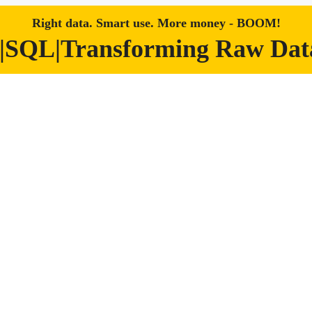
Right data. Smart use. More money - BOOM!
|SQL|Transforming Raw Data