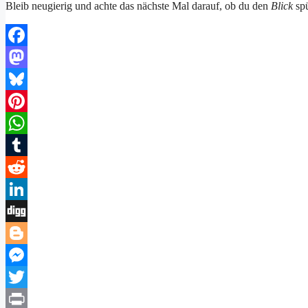
Bleib neugierig und achte das nächste Mal darauf, ob du den
Blick
spü
Facebook
Mastodon
Bluesky
Pinterest
WhatsApp
Tumblr
Reddit
LinkedIn
Digg
Blogger
Messenger
Twitter