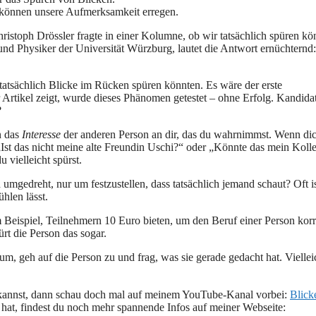
können unsere Aufmerksamkeit erregen.
hristoph Drössler fragte in einer Kolumne, ob wir tatsächlich spüren kö
und Physiker der Universität Würzburg, lautet die Antwort ernüchternd
r tatsächlich Blicke im Rücken spüren könnten. Es wäre der erste
rtikel zeigt, wurde dieses Phänomen getestet – ohne Erfolg. Kandida
?
rn das
Interesse
der anderen Person an dir, das du wahrnimmst. Wenn di
 „Ist das nicht meine alte Freundin Uschi?“ oder „Könnte das mein Koll
 vielleicht spürst.
 umgedreht, nur um festzustellen, dass tatsächlich jemand schaut? Oft i
ühlen lässt.
eispiel, Teilnehmern 10 Euro bieten, um den Beruf einer Person korr
rt die Person das sogar.
m, geh auf die Person zu und frag, was sie gerade gedacht hat. Viellei
n kannst, dann schau doch mal auf meinem YouTube-Kanal vorbei:
Blick
n hat, findest du noch mehr spannende Infos auf meiner Webseite: