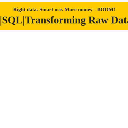
Right data. Smart use. More money - BOOM!
|SQL|Transforming Raw Data