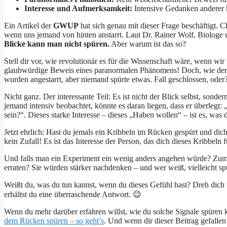
Interesse und Aufmerksamkeit:
Intensive Gedanken anderer 
Ein Artikel der
GWUP
hat sich genau mit dieser Frage beschäftigt. C
wenn uns jemand von hinten anstarrt. Laut Dr. Rainer Wolf, Biologe 
Blicke kann man nicht spüren.
Aber warum ist das so?
Stell dir vor, wie revolutionär es für die Wissenschaft wäre, wenn wi
glaubwürdige Beweis eines paranormalen Phänomens! Doch, wie der A
wurden angestarrt, aber niemand spürte etwas. Fall geschlossen, oder
Nicht ganz. Der interessante Teil: Es ist nicht der Blick selbst, sonde
jemand intensiv beobachtet, könnte es daran liegen, dass er überlegt:
sein?“. Dieses starke Interesse – dieses „Haben wollen“ – ist es, was du
Jetzt ehrlich: Hast du jemals ein Kribbeln im Rücken gespürt und dich
kein Zufall! Es ist das Interesse der Person, das dich dieses Kribbeln f
Und falls man ein Experiment ein wenig anders angehen würde? Zum B
erraten? Sie würden stärker nachdenken – und wer weiß, vielleicht spü
Weißt du, was du tun kannst, wenn du dieses Gefühl hast? Dreh dich u
erhältst du eine überraschende Antwort. 😉
Wenn du mehr darüber erfahren willst, wie du solche Signale spüre
dem Rücken spüren – so geht’s
. Und wenn dir dieser Beitrag gefalle