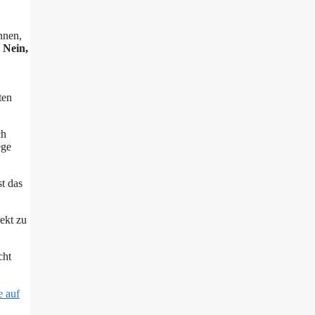
nnen,
:
Nein,
ten
ch
ege
st das
ekt zu
cht
e auf