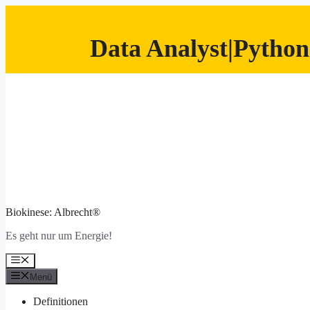
Data Analyst|Python
Zum
Inhalt
springen
Biokinese: Albrecht®
Es geht nur um Energie!
Menü
Menü
Definitionen